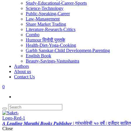
Study-Educational-Career-Sports
Science-Technology
Public-Speaking-Career
Law-Management
Share Market Trading
Literature-Research-Critics
Combo
Humour विनोदी पुस्तके
Health-Diet-Yoga-Cooking
Garbh Sanskar-Child Development-Parenting
English Book
Beauty-Savings-Vastushastra
Authors
About us
Contact Us
0
𝑨 𝑳𝒆𝒂𝒅𝒊𝒏𝒈 𝑴𝒂𝒓𝒂𝒕𝒉𝒊 𝑩𝒐𝒐𝒌𝒔 𝑷𝒖𝒃𝒍𝒊𝒔𝒉𝒆𝒓 | ग्रंथसेवेची ५० वर्षे | दर्जेदार स
Close