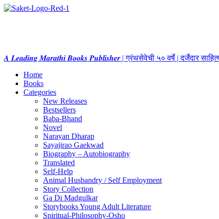
𝑨 𝑳𝒆𝒂𝒅𝒊𝒏𝒈 𝑴𝒂𝒓𝒂𝒕𝒉𝒊 𝑩𝒐𝒐𝒌𝒔 𝑷𝒖𝒃𝒍𝒊𝒔𝒉𝒆𝒓 | ग्रंथसेवेची ५० वर्षे | दर्जेदार स
Home
Books
Categories
New Releases
Bestsellers
Baba-Bhand
Novel
Narayan Dharap
Sayajirao Gaekwad
Biography – Autobiography
Translated
Self-Help
Animal Husbandry / Self Employment
Story Collection
Ga Di Madgulkar
Storybooks Young Adult Literature
Spiritual-Philosophy-Osho