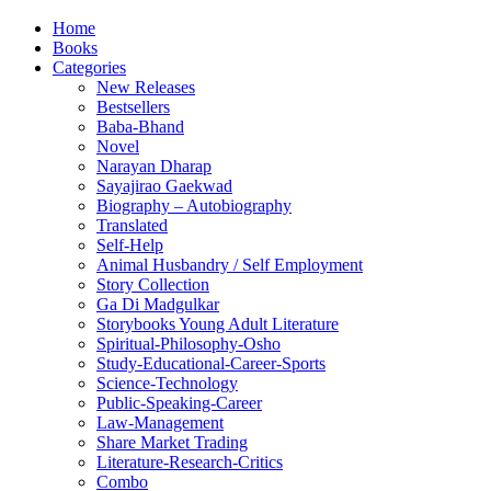
Home
Books
Categories
New Releases
Bestsellers
Baba-Bhand
Novel
Narayan Dharap
Sayajirao Gaekwad
Biography – Autobiography
Translated
Self-Help
Animal Husbandry / Self Employment
Story Collection
Ga Di Madgulkar
Storybooks Young Adult Literature
Spiritual-Philosophy-Osho
Study-Educational-Career-Sports
Science-Technology
Public-Speaking-Career
Law-Management
Share Market Trading
Literature-Research-Critics
Combo