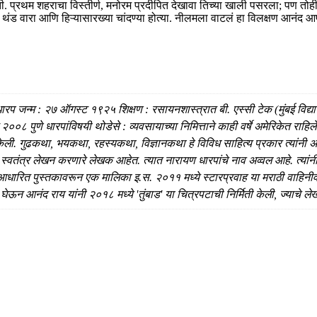
. प्रथम शहराचा विस्तीर्ण, मनोरम प्रदीपित देखावा तिच्या खाली पसरला; पण तोही ल
ा थंड वारा आणि हिऱ्यासारख्या चांदण्या होत्या. नीलमला वाटलं हा विलक्षण आनंद आप
जन्म : २७ ऑगस्ट १९२५ शिक्षण : रसायनशास्त्रात बी. एस्सी टेक (मुंबई विद्यापीठ)
८ पुणे धारपांविषयी थोडेसे : व्यवसायाच्या निमित्ताने काही वर्षे अमेरिकेत राहिलेल
ेली. गुढकथा, भयकथा, रहस्यकथा, विज्ञानकथा हे विविध साहित्य प्रकार त्यांनी 
च स्वतंत्र लेखन करणारे लेखक आहेत. त्यात नारायण धारपांचे नाव अव्वल आहे. त्या
 आधारित पुस्तकावरून एक मालिका इ.स. २०११ मध्ये स्टारप्रवाह या मराठी वाहिनीवर
घेऊन आनंद राय यांनी २०१८ मध्ये 'तुंबाड' या चित्रपटाची निर्मिती केली, ज्याचे लेखन 