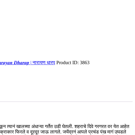
𝒓𝒂𝒚𝒂𝒏 𝑫𝒉𝒂𝒓𝒂𝒑 | नारायण धारप
Product ID:
3863
ून त्यानं खालच्या अंधाऱ्या गर्तेत उडी घेतली. शहराचे दिवे गरगरत वर येत आहेत
चक्राकार फिरले व दूरदूर जाऊ लागले. जयेंद्रनं आपले प्रचंड पंख मागं उघडले