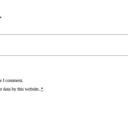
*
me I comment.
r data by this website.
*