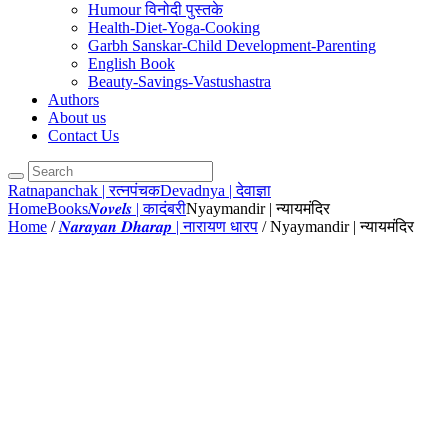
Humour विनोदी पुस्तके
Health-Diet-Yoga-Cooking
Garbh Sanskar-Child Development-Parenting
English Book
Beauty-Savings-Vastushastra
Authors
About us
Contact Us
Ratnapanchak | रत्नपंचक
Devadnya | देवाज्ञा
Home
Books
𝑵𝒐𝒗𝒆𝒍𝒔 | कादंबरी
Nyaymandir | न्यायमंदिर
Home
/
𝑵𝒂𝒓𝒂𝒚𝒂𝒏 𝑫𝒉𝒂𝒓𝒂𝒑 | नारायण धारप
/ Nyaymandir | न्यायमंदिर