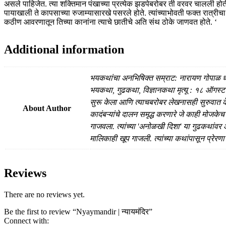
असले पाहिजेत. त्या शक्तिमान पंखाच्या प्रत्येक झडपेबरोबर ती वरवर चालली होती
पायाखाली ते कापसाच्या रुजाम्यासारखे पसरले होते. त्यांच्याभोवती फक्त रात्रीच
कठीण आवरणातून तिच्या कानांना त्याचे छातीचे अति संथ ठोके जाणवत होते. ‘
Additional information
भयकथांचा अनभिषिक्त सम्राट: नारायण गोपाळ धारप 
भयकथा, गुढकथा, विज्ञानकथा मृत्यू : १८ ऑगस्ट २००
सुरू केला आणि त्याचबरोबर लेखनासही सुरुवात क
About Author
कादंबऱ्यांचे दालन समृद्ध करणारे जे काही मोजके
गाजवला. त्यांच्या 'अनोळखी दिशा' या गुढकथांवर
मालिकाही खूप गाजली. त्यांच्या कथांपासून प्रेरणा 
Reviews
There are no reviews yet.
Be the first to review “Nyaymandir | न्यायमंदिर”
Connect with: