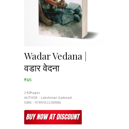
Wadar Vedana |
वडार वेदना
₹325
240Pages
AUTHOR :- Lakshman Gaikwad
ISBN :- 9789352200986