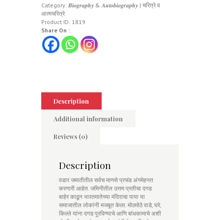
Category:
𝑩𝒊𝒐𝒈𝒓𝒂𝒑𝒉𝒚 & 𝑨𝒖𝒕𝒐𝒃𝒊𝒐𝒈𝒓𝒂𝒑𝒉𝒚 | चरित्रे व
आत्मचरित्रे
Product ID:
1819
Share On :
Description
Additional information
Reviews (0)
Description
वडार जमातीतील सर्वच माणसे प्रचंड अंगमेहनत
करणारी आहेत. जमिनीतील उत्तम प्रतीचा दगड
बाहेर काढून भारतमातेच्या मंदिराचा पाया या
समाजातील लोकांनी मजबूत केला. मोठमोठे वाडे, घरे,
किल्ले यांना दगड पुरविण्याचे आणि बांधकामाचे अशी