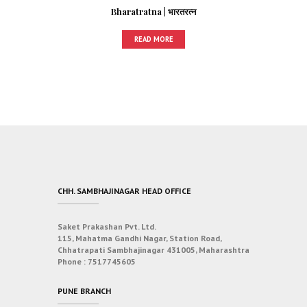
Bharatratna | भारतरत्न
READ MORE
CHH. SAMBHAJINAGAR HEAD OFFICE
Saket Prakashan Pvt. Ltd.
115, Mahatma Gandhi Nagar, Station Road,
Chhatrapati Sambhajinagar 431005, Maharashtra
Phone :
7517745605
PUNE BRANCH