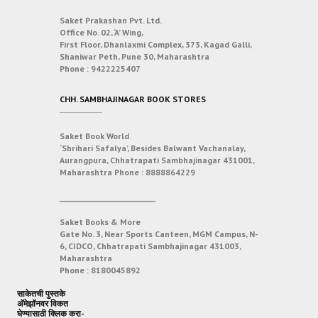
Saket Prakashan Pvt. Ltd.
Office No. 02, ‘A’ Wing,
First Floor, Dhanlaxmi Complex, 373, Kagad Galli,
Shaniwar Peth, Pune 30, Maharashtra
Phone :
9422225407
CHH. SAMBHAJINAGAR BOOK STORES
Saket Book World
‘Shrihari Safalya’, Besides Balwant Vachanalay,
Aurangpura, Chhatrapati Sambhajinagar 431001,
Maharashtra
Phone :
8888864229
___________________________
Saket Books & More
Gate No. 3, Near Sports Canteen, MGM Campus, N-
6, CIDCO, Chhatrapati Sambhajinagar 431003,
Maharashtra
Phone :
8180045892
साकेतची पुस्तके
अ‍ॅमेझॉनवर विकत
घेण्यासाठी क्लिक करा-