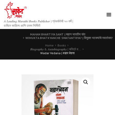
𝑨 𝑳𝒆𝒂𝒅𝒊𝒏𝒈 𝑴𝒂𝒓𝒂𝒕𝒉𝒊 𝑩𝒐𝒐𝒌𝒔 𝑷𝒖𝒃𝒍𝒊𝒔𝒉𝒆𝒓 | ग्रंथसेवेची ५० वर्षे |
दर्जेदार साहित्य आणि उत्तम निर्मिती
MAHAN BHARTIYA SANT | महान भारतीय संत
WIMUKTA BHATKYANCHE SWATANTRYA? | विमुक्त भटक्यांचे स्वातंत्र्य?
Home
Books
𝑩𝒊𝒐𝒈𝒓𝒂𝒑𝒉𝒚 & 𝑨𝒖𝒕𝒐𝒃𝒊𝒐𝒈𝒓𝒂𝒑𝒉𝒚 | चरित्रे व...
Wadar Vedana | वडार वेदना