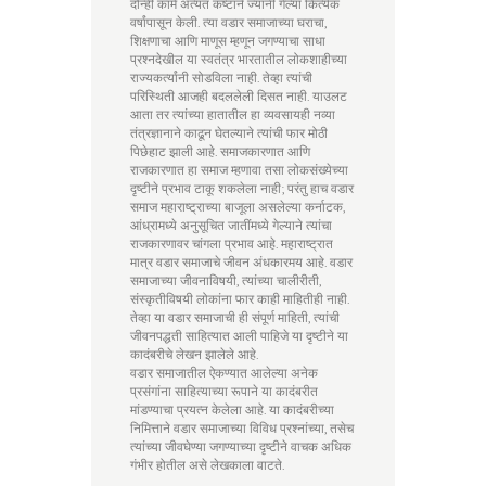
दोन्ही कामे अत्यंत कष्टाने ज्यांनी गेल्या कित्येक
वर्षांपासून केली. त्या वडार समाजाच्या घराचा,
शिक्षणाचा आणि माणूस म्हणून जगण्याचा साधा
प्रश्नदेखील या स्वतंत्र भारतातील लोकशाहीच्या
राज्यकर्त्यांनी सोडविला नाही. तेव्हा त्यांची
परिस्थिती आजही बदललेली दिसत नाही. याउलट
आता तर त्यांच्या हातातील हा व्यवसायही नव्या
तंत्रज्ञानाने काढून घेतल्याने त्यांची फार मोठी
पिछेहाट झाली आहे. समाजकारणात आणि
राजकारणात हा समाज म्हणावा तसा लोकसंख्येच्या
दृष्टीने प्रभाव टाकू शकलेला नाही; परंतु हाच वडार
समाज महाराष्ट्राच्या बाजूला असलेल्या कर्नाटक,
आंध्रामध्ये अनुसूचित जातींमध्ये गेल्याने त्यांचा
राजकारणावर चांगला प्रभाव आहे. महाराष्ट्रात
मात्र वडार समाजाचे जीवन अंधकारमय आहे. वडार
समाजाच्या जीवनाविषयी, त्यांच्या चालीरीती,
संस्कृतीविषयी लोकांना फार काही माहितीही नाही.
तेव्हा या वडार समाजाची ही संपूर्ण माहिती, त्यांची
जीवनपद्धती साहित्यात आली पाहिजे या दृष्टीने या
कादंबरीचे लेखन झालेले आहे.
वडार समाजातील ऐकण्यात आलेल्या अनेक
प्रसंगांना साहित्याच्या रूपाने या कादंबरीत
मांडण्याचा प्रयत्न केलेला आहे. या कादंबरीच्या
निमित्ताने वडार समाजाच्या विविध प्रश्नांच्या, तसेच
त्यांच्या जीवघेण्या जगण्याच्या दृष्टीने वाचक अधिक
गंभीर होतील असे लेखकाला वाटते.